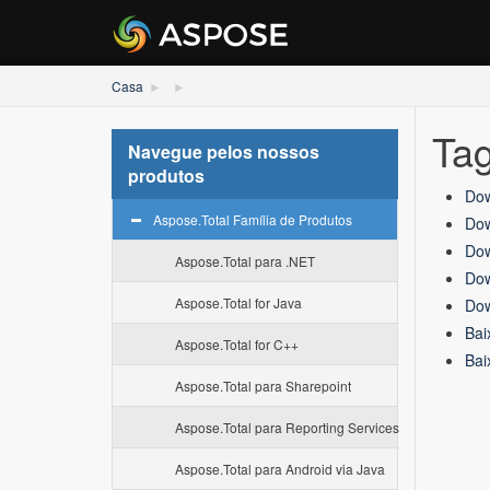
Casa
Ta
Navegue pelos nossos
produtos
Dow
Aspose.Total Família de Produtos
Dow
Dow
Aspose.Total para .NET
Dow
Aspose.Total for Java
Dow
Bai
Aspose.Total for C++
Bai
Aspose.Total para Sharepoint
Aspose.Total para Reporting Services
Aspose.Total para Android via Java