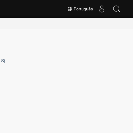
Português
LS)