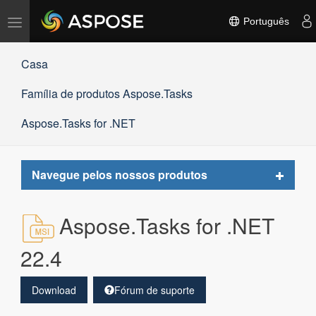
Alternar
Português
navegação
Casa
Família de produtos Aspose.Tasks
Aspose.Tasks for .NET
Toggle
Navegue pelos nossos produtos
navigat
Aspose.Tasks for .NET
22.4
Download
Fórum de suporte