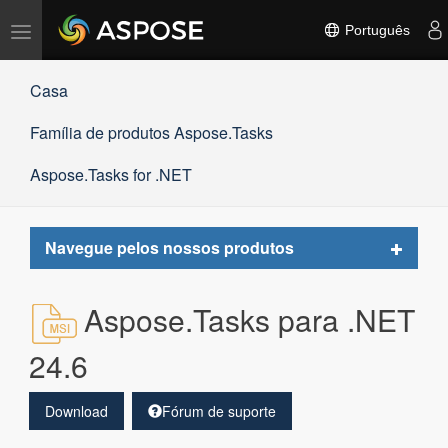
Alternar
Português
navegação
Casa
Família de produtos Aspose.Tasks
Aspose.Tasks for .NET
Toggle
Navegue pelos nossos produtos
navigat
Aspose.Tasks para .NET
24.6
Download
Fórum de suporte