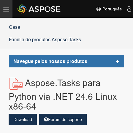
Alternar
Português
navegação
Casa
Família de produtos Aspose.Tasks
Toggle
Navegue pelos nossos produtos
navigat
Aspose.Tasks para
Python via .NET 24.6 Linux
x86-64
Download
Fórum de suporte