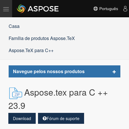
Alternar
Português
navegação
Casa
Família de produtos Aspose.TeX
Aspose.TeX para C++
Toggle
Navegue pelos nossos produtos
navigat
Aspose.tex para C ++
23.9
Download
Fórum de suporte