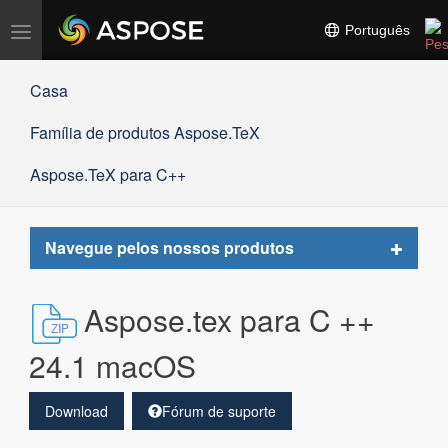
Alternar
Português
navegação
Casa
Família de produtos Aspose.TeX
Aspose.TeX para C++
Toggle
Navegue pelos nossos produtos
navigat
Aspose.tex para C ++
24.1 macOS
Download
Fórum de suporte