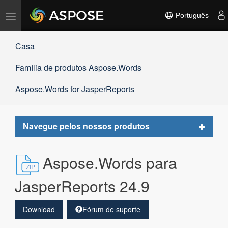
Alternar
Português
navegação
Casa
Família de produtos Aspose.Words
Aspose.Words for JasperReports
Toggle
Navegue pelos nossos produtos
navigat
Aspose.Words para
JasperReports 24.9
Download
Fórum de suporte