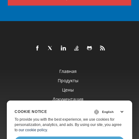
Главная
Продукты
Цены
Документация
Бесплатная Поддержка
COOKIE NOTICE
To provide you with the best experience, we use cookies for
personalization, analytics, and ads. By using our site, you agree
Платная Поддержка
to
our cookie policy
.