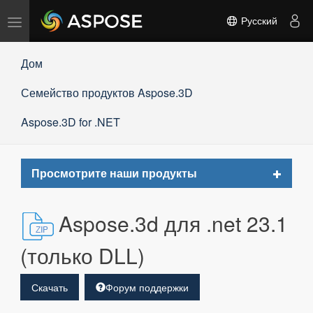
Переключить
Русский
навигацию
Дом
Семейство продуктов Aspose.3D
Aspose.3D for .NET
Toggle
Просмотрите наши продукты
navigat
Aspose.3d для .net 23.1
(только DLL)
Скачать
Форум поддержки