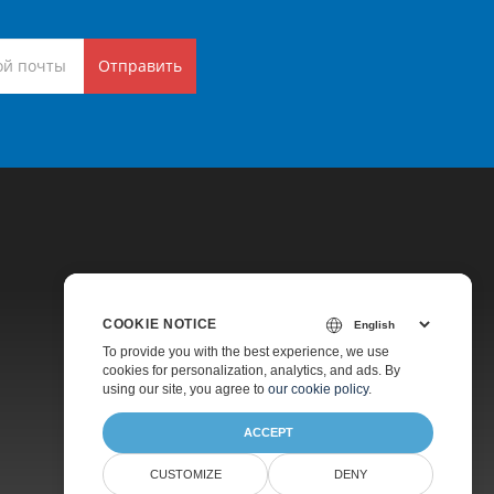
Отправить
COOKIE NOTICE
Цены
To provide you with the best experience, we use
cookies for personalization, analytics, and ads. By
Платная Поддержка
using our site, you agree to
our cookie policy
.
О Компании
ACCEPT
CUSTOMIZE
DENY