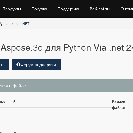
Продукты
Покупка
Поддержка
Веб‑сайты
О ком
Python через .NET
Aspose.3d для Python Via .net 2
ть
Форум поддержки
ения о файле
тьs:
Размер
5
файла:
y 31, 2024