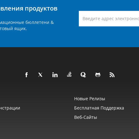
вления продуктов
мационные бюллетени &
товый ящик.
Новые Релизы
нстрации
Бесплатная Поддержка
Веб‑сайты