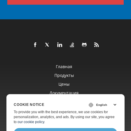
Главная
Продукты
Цены
Документация
Бесплатная Поддержка
COOKIE NOTICE
To provide you with the best experience, we use cookies for
personalization, analytics, and ads. By using our site, you agree
Платная Поддержка
to
our cookie policy
.