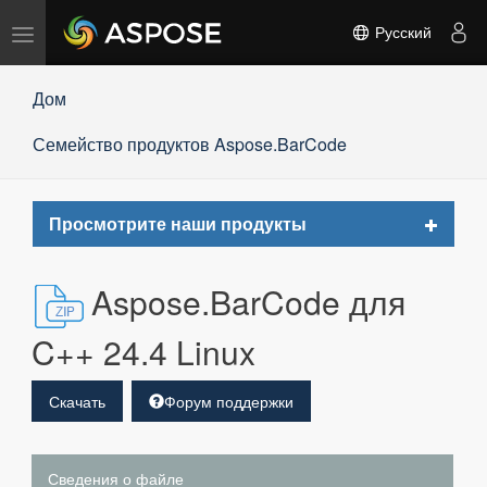
Переключить
Русский
навигацию
Дом
Семейство продуктов Aspose.BarCode
Toggle
Просмотрите наши продукты
navigat
Aspose.BarCode для
C++ 24.4 Linux
Скачать
Форум поддержки
Сведения о файле