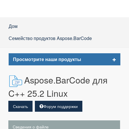
Дом
Семейство продуктов Aspose.BarCode
Toggle
Просмотрите наши продукты
navigat
Aspose.BarCode для
C++ 25.2 Linux
Скачать
Форум поддержки
Сведения о файле