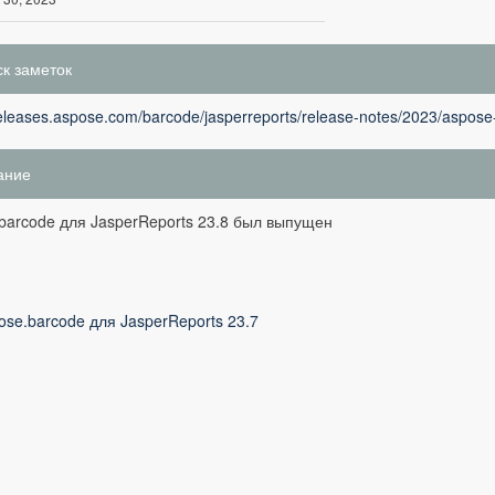
к заметок
releases.aspose.com/barcode/jasperreports/release-notes/2023/aspose-
ание
barcode для JasperReports 23.8 был выпущен
ose.barcode для JasperReports 23.7