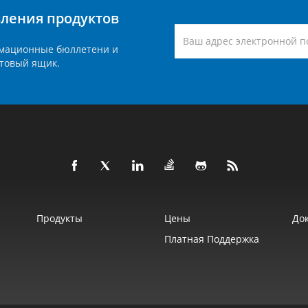
вления продуктов
мационные бюллетени и
товый ящик.
Продукты
Цены
До
Платная Поддержка