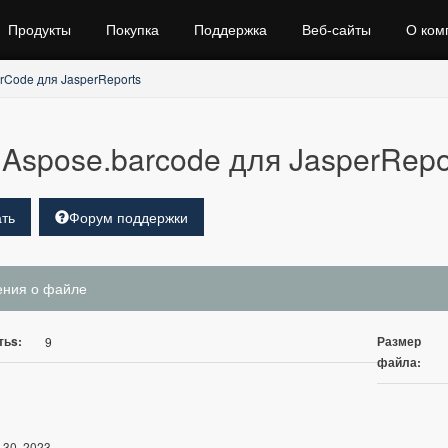
Продукты
Покупка
Поддержка
Веб‑сайты
О ком
rCode для JasperReports
Aspose.barcode для JasperRepo
ть
Форум поддержки
ения о файле
тьs:
Размер
9
файла:
 30, 2023