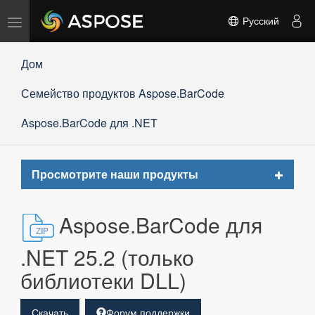
Переключить
Русский
навигацию
Дом
Семейство продуктов Aspose.BarCode
Aspose.BarCode для .NET
Toggle
Просмотрите наши продукты
navigat
Aspose.BarCode для
.NET 25.2 (только
библиотеки DLL)
Скачать
Форум поддержки