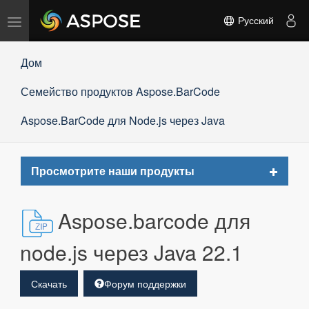
Переключить
Русский
навигацию
Дом
Семейство продуктов Aspose.BarCode
Aspose.BarCode для Node.js через Java
Toggle
Просмотрите наши продукты
navigat
Aspose.barcode для
node.js через Java 22.1
Скачать
Форум поддержки