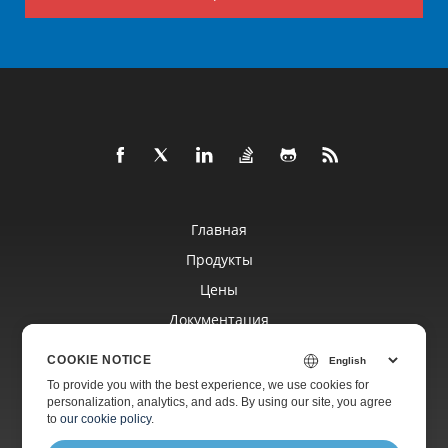
Главная
Продукты
Цены
Документация
Бесплатная Поддержка
COOKIE NOTICE
To provide you with the best experience, we use cookies for
personalization, analytics, and ads. By using our site, you agree
Платная Поддержка
to
our cookie policy
.