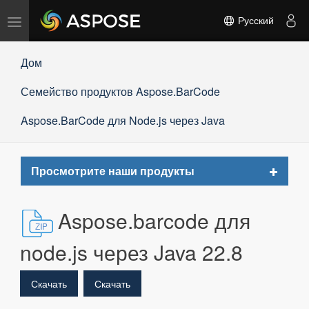
Переключить
Русский
навигацию
Дом
Семейство продуктов Aspose.BarCode
Aspose.BarCode для Node.js через Java
Toggle
Просмотрите наши продукты
navigat
Aspose.barcode для
node.js через Java 22.8
Скачать
Скачать