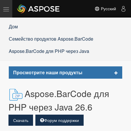
Переключить
Русский
навигацию
Дом
Семейство продуктов Aspose.BarCode
Aspose.BarCode для PHP через Java
Toggle
Просмотрите наши продукты
navigat
Aspose.BarCode для
PHP через Java 26.6
Скачать
Форум поддержки