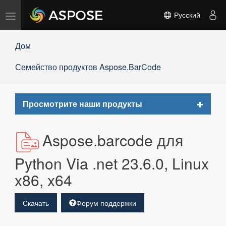
Переключить
Русский
навигацию
Дом
Семейство продуктов Aspose.BarCode
Toggle
Просмотрите наши продукты
navigat
Aspose.barcode для
Python Via .net 23.6.0, Linux
x86, x64
Скачать
Форум поддержки