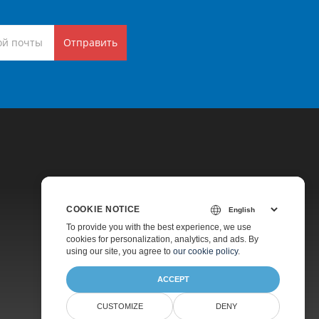
Отправить
COOKIE NOTICE
Цены
To provide you with the best experience, we use
cookies for personalization, analytics, and ads. By
Платная Поддержка
using our site, you agree to
our cookie policy
.
О Компании
ACCEPT
CUSTOMIZE
DENY