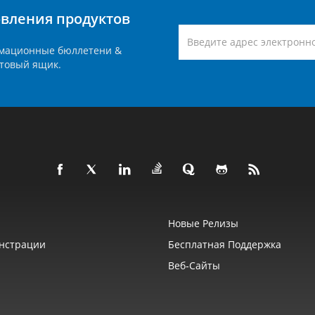
вления продуктов
мационные бюллетени &
товый ящик.
Новые Релизы
нстрации
Бесплатная Поддержка
Веб‑сайты