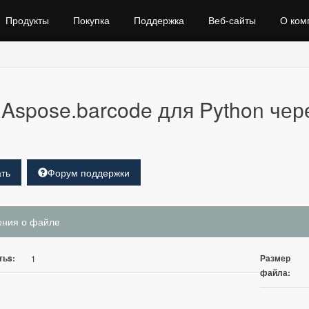
Продукты
Покупка
Поддержка
Веб‑сайты
О ком
Aspose.barcode для Python через
ть
Форум поддержки
ения о файле
тьs:
Размер
1
файла: