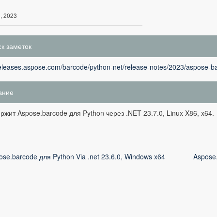
1, 2023
к заметок
releases.aspose.com/barcode/python-net/release-notes/2023/aspose-ba
ание
ржит Aspose.barcode для Python через .NET 23.7.0, Linux X86, x64.
ose.barcode для Python Via .net 23.6.0, Windows x64
Aspose.