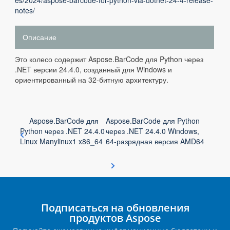
es/2024/aspose-barcode-for-python-via-dotnet-24-4-release-
notes/
Описание
Это колесо содержит Aspose.BarCode для Python через
.NET версии 24.4.0, созданный для Windows и
ориентированный на 32-битную архитектуру.
Aspose.BarCode для
Aspose.BarCode для Python
Python через .NET 24.4.0
через .NET 24.4.0 Windows,
Linux Manylinux1 x86_64
64-разрядная версия AMD64
Подписаться на обновления
продуктов Aspose