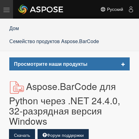
Переключить
Русский
навигацию
Дом
Семейство продуктов Aspose.BarCode
Toggle
Просмотрите наши продукты
navigat
Aspose.BarCode для
Python через .NET 24.4.0,
32-разрядная версия
Windows
Скачать
Форум поддержки