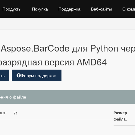
Продукты
Покупка
Поддержка
Веб‑сайты
О ком
Aspose.BarCode для Python чер
разрядная версия AMD64
ть
Форум поддержки
ения о файле
тьs:
Размер
71
файла: