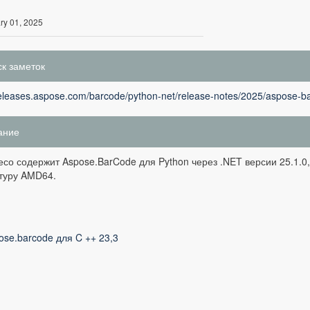
ry 01, 2025
к заметок
releases.aspose.com/barcode/python-net/release-notes/2025/aspose-ba
ание
есо содержит Aspose.BarCode для Python через .NET версии 25.1.
туру AMD64.
ose.barcode для C ++ 23,3