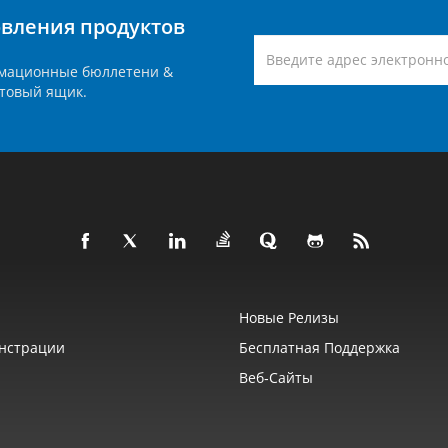
вления продуктов
мационные бюллетени &
товый ящик.
Новые Релизы
нстрации
Бесплатная Поддержка
Веб‑сайты