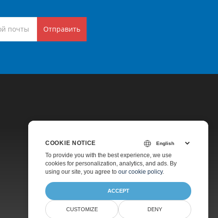
Отправить
COOKIE NOTICE
Цены
To provide you with the best experience, we use
cookies for personalization, analytics, and ads. By
Платная Поддержка
using our site, you agree to
our cookie policy
.
О Компании
ACCEPT
CUSTOMIZE
DENY