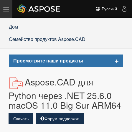
Переключить
Русский
навигацию
Дом
Семейство продуктов Aspose.CAD
Toggle
Просмотрите наши продукты
navigat
Aspose.CAD для
Python через .NET 25.6.0
macOS 11.0 Big Sur ARM64
Скачать
Форум поддержки