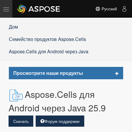
Переключить
Русский
навигацию
Дом
Семейство продуктов Aspose.Cells
Aspose.Cells для Android через Java
Toggle
Просмотрите наши продукты
navigat
Aspose.Cells для
Android через Java 25.9
Скачать
Форум поддержки