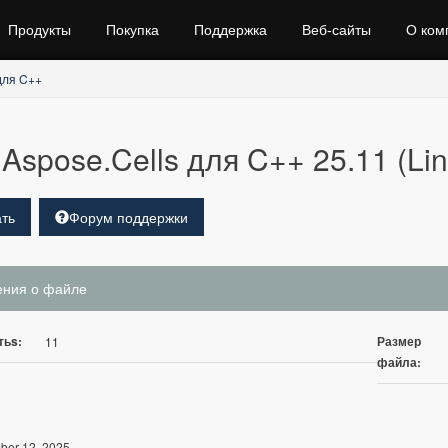
Продукты
Покупка
Поддержка
Веб‑сайты
О ком
для C++
Aspose.Cells для C++ 25.11 (Lin
ть
Форум поддержки
ения о файле
тьs:
Размер
11
файла:
er 12, 2025