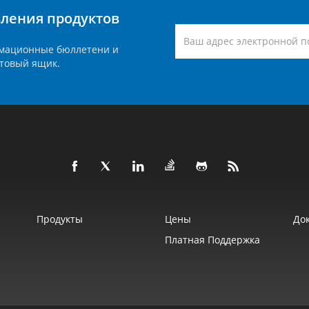
вления продуктов
мационные бюллетени и
товый ящик.
Продукты
Цены
До
Платная Поддержка