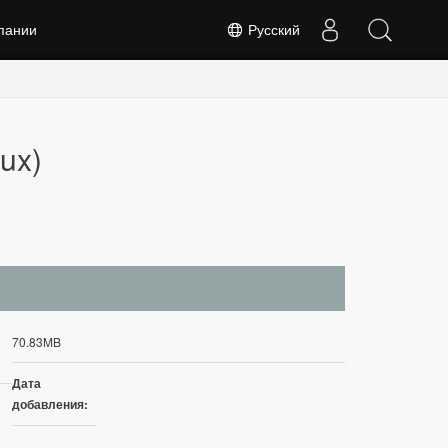
пании
Русский
ux)
70.83MB
Дата
добавления: