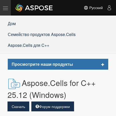
Переключить
Русский
навигацию
Дом
Семейство продуктов Aspose.Cells
Aspose.Cells для C++
Toggle
Просмотрите наши продукты
navigat
Aspose.Cells for C++
25.12 (Windows)
Скачать
Форум поддержки