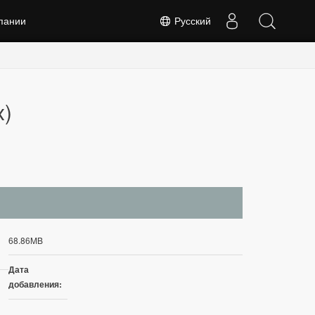
пании
Русский
x)
68.86MB
Дата
добавления: