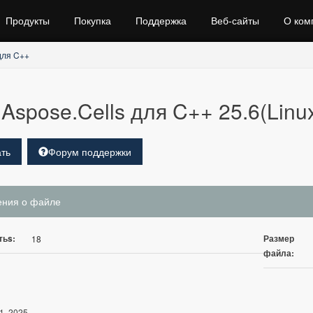
Продукты
Покупка
Поддержка
Веб‑сайты
О ком
для C++
Aspose.Cells для C++ 25.6(Linu
ть
Форум поддержки
ения о файле
тьs:
Размер
18
файла:
1, 2025