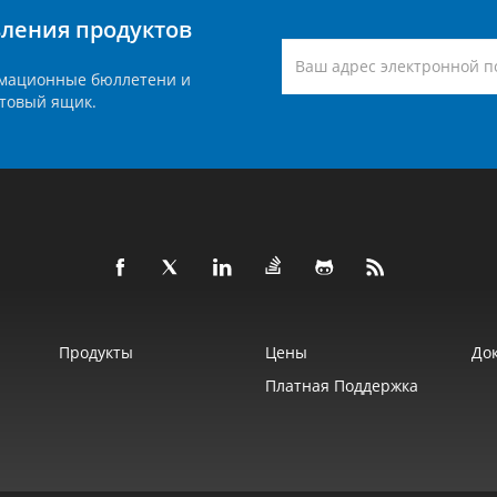
вления продуктов
мационные бюллетени и
товый ящик.
Продукты
Цены
До
Платная Поддержка