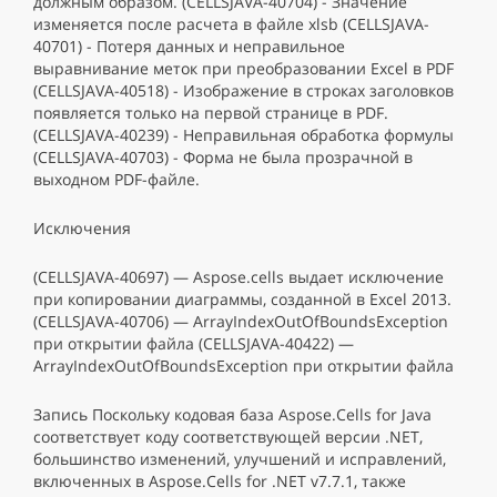
должным образом. (CELLSJAVA-40704) - Значение
изменяется после расчета в файле xlsb (CELLSJAVA-
40701) - Потеря данных и неправильное
выравнивание меток при преобразовании Excel в PDF
(CELLSJAVA-40518) - Изображение в строках заголовков
появляется только на первой странице в PDF.
(CELLSJAVA-40239) - Неправильная обработка формулы
(CELLSJAVA-40703) - Форма не была прозрачной в
выходном PDF-файле.
Исключения
(CELLSJAVA-40697) — Aspose.cells выдает исключение
при копировании диаграммы, созданной в Excel 2013.
(CELLSJAVA-40706) — ArrayIndexOutOfBoundsException
при открытии файла (CELLSJAVA-40422) —
ArrayIndexOutOfBoundsException при открытии файла
Запись Поскольку кодовая база Aspose.Cells for Java
соответствует коду соответствующей версии .NET,
большинство изменений, улучшений и исправлений,
включенных в Aspose.Cells for .NET v7.7.1, также