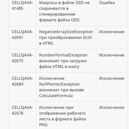
CELLSJAVA-
Макросы в файле ODS не
Ошибка
41485
сохраняются в
сгенерированном
формате файла ODS.
CELLSJAVA-
NegativeArraySizeException
Исключение
42691
при преобразовании XLSX
в HTML
CELLSJAVA-
NumberFormatException
Исключение
42675
возникает при загрузке
файла HTML в книгу
CELLSJAVA-
Исключение
Исключение
42689
NullPointerException
возникает при вызове
CalculateFormula
CELLSJAVA-
Исключение при
Исключение
42678
отображении рабочего
листа в формате файла
PNG