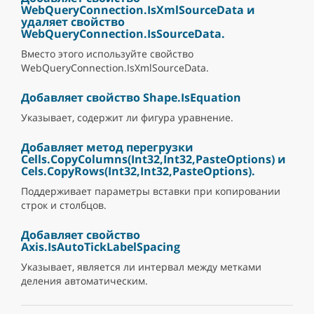
WebQueryConnection.IsXmlSourceData и
удаляет свойство
WebQueryConnection.IsSourceData.
Вместо этого используйте свойство
WebQueryConnection.IsXmlSourceData.
Добавляет свойство Shape.IsEquation
Указывает, содержит ли фигура уравнение.
Добавляет метод перегрузки
Cells.CopyColumns(Int32,Int32,PasteOptions) и
Cels.CopyRows(Int32,Int32,PasteOptions).
Поддерживает параметры вставки при копировании
строк и столбцов.
Добавляет свойство
Axis.IsAutoTickLabelSpacing
Указывает, является ли интервал между метками
деления автоматическим.