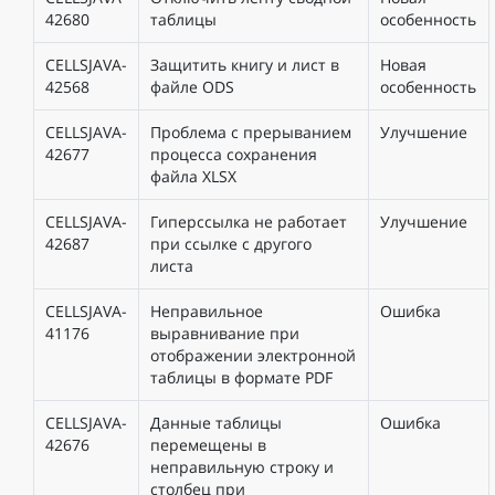
42680
таблицы
особенность
CELLSJAVA-
Защитить книгу и лист в
Новая
42568
файле ODS
особенность
CELLSJAVA-
Проблема с прерыванием
Улучшение
42677
процесса сохранения
файла XLSX
CELLSJAVA-
Гиперссылка не работает
Улучшение
42687
при ссылке с другого
листа
CELLSJAVA-
Неправильное
Ошибка
41176
выравнивание при
отображении электронной
таблицы в формате PDF
CELLSJAVA-
Данные таблицы
Ошибка
42676
перемещены в
неправильную строку и
столбец при