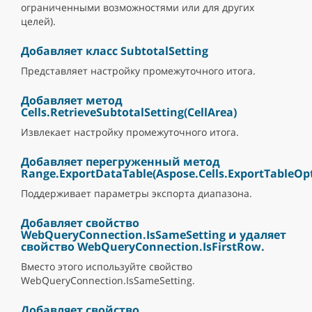
ограниченными возможностями или для других
целей).
Добавляет класс SubtotalSetting
Представляет настройку промежуточного итога.
Добавляет метод
Cells.RetrieveSubtotalSetting(CellArea)
Извлекает настройку промежуточного итога.
Добавляет перегруженный метод
Range.ExportDataTable(Aspose.Cells.ExportTableOpt
Поддерживает параметры экспорта диапазона.
Добавляет свойство
WebQueryConnection.IsSameSetting и удаляет
свойство WebQueryConnection.IsFirstRow.
Вместо этого используйте свойство
WebQueryConnection.IsSameSetting.
Добавляет свойство