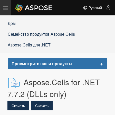
Переключить
Русский
навигацию
Дом
Семейство продуктов Aspose.Cells
Aspose.Cells для .NET
Toggle
Просмотрите наши продукты
navigat
Aspose.Cells for .NET
7.7.2 (DLLs only)
Скачать
Скачать