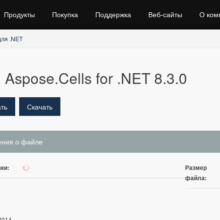
Продукты
Покупка
Поддержка
Веб‑сайты
О ком
для .NET
Aspose.Cells for .NET 8.3.0
ть
Скачать
ения о файле
ки:
Размер
839
файла:
2014