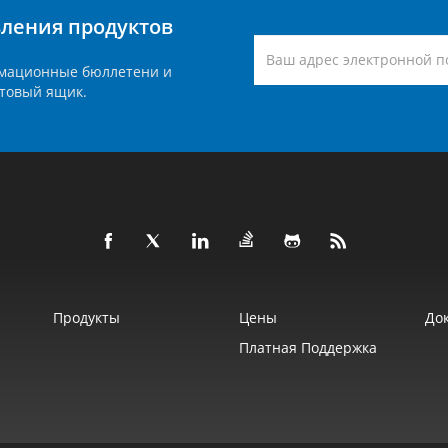
вления продуктов
мационные бюллетени и
товый ящик.
Продукты
Цены
До
Платная Поддержка