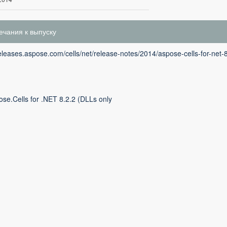
чания к выпуску
releases.aspose.com/cells/net/release-notes/2014/aspose-cells-for-net-
se.Cells for .NET 8.2.2 (DLLs only