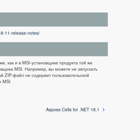
18-11-release-notes/
 же, как и в MSI-установщике продукта той же
новщика MSI. Например, вы можете не запускать
ый ZIP-файл не содержит пользовательской
к MSI.
Aspose.Cells for .NET 18.1