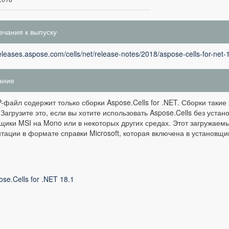
чания к выпуску
releases.aspose.com/cells/net/release-notes/2018/aspose-cells-for-net-
ание
P-файл содержит только сборки Aspose.Cells for .NET. Сборки такие
 Загрузите это, если вы хотите использовать Aspose.Cells без уста
щики MSI на Mono или в некоторых других средах. Этот загружаем
тации в формате справки Microsoft, которая включена в установщи
ose.Cells for .NET 18.1