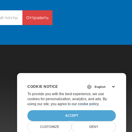
Отправить
COOKIE NOTICE
Цены
To provide you with the best experience, we use
cookies for personalization, analytics, and ads. By
Платная Поддержка
using our site, you agree to
our cookie policy
.
О Компании
ACCEPT
CUSTOMIZE
DENY