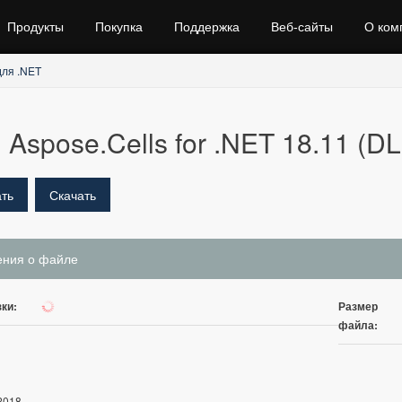
Продукты
Покупка
Поддержка
Веб‑сайты
О ком
для .NET
Aspose.Cells for .NET 18.11 (DL
ть
Скачать
ения о файле
ки:
Размер
185
файла:
2018