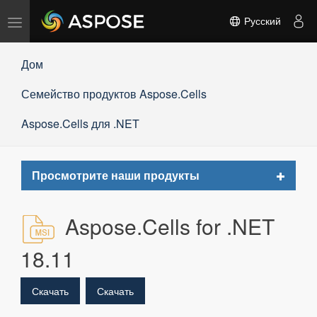
Переключить
Русский
навигацию
Дом
Семейство продуктов Aspose.Cells
Aspose.Cells для .NET
Toggle
Просмотрите наши продукты
navigat
Aspose.Cells for .NET
18.11
Скачать
Скачать