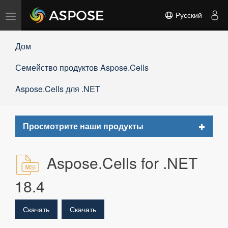
Переключить
Русский
навигацию
Дом
Семейство продуктов Aspose.Cells
Aspose.Cells для .NET
Toggle
Просмотрите наши продукты
navigat
Aspose.Cells for .NET
18.4
Скачать
Скачать