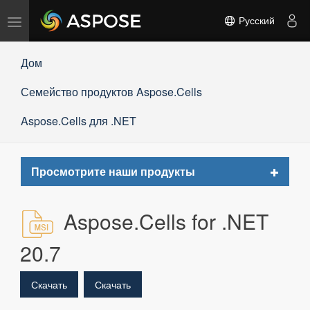
Переключить
Русский
навигацию
Дом
Семейство продуктов Aspose.Cells
Aspose.Cells для .NET
Toggle
Просмотрите наши продукты
navigat
Aspose.Cells for .NET
20.7
Скачать
Скачать