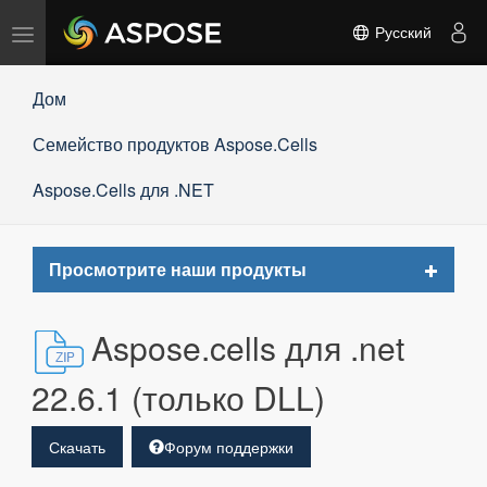
Переключить
Русский
навигацию
Дом
Семейство продуктов Aspose.Cells
Aspose.Cells для .NET
Toggle
Просмотрите наши продукты
navigat
Aspose.cells для .net
22.6.1 (только DLL)
Скачать
Форум поддержки