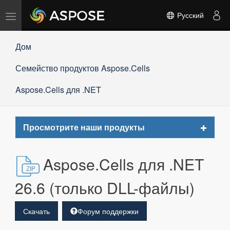
Переключить
Русский
навигацию
Дом
Семейство продуктов Aspose.Cells
Aspose.Cells для .NET
Toggle
Просмотрите наши продукты
navigat
Aspose.Cells для .NET
26.6 (только DLL-файлы)
Скачать
Форум поддержки