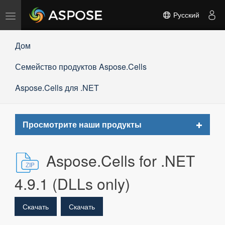
Переключить
Русский
навигацию
Дом
Семейство продуктов Aspose.Cells
Aspose.Cells для .NET
Toggle
Просмотрите наши продукты
navigat
Aspose.Cells for .NET
4.9.1 (DLLs only)
Скачать
Скачать