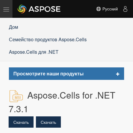
Переключить
Русский
навигацию
Дом
Семейство продуктов Aspose.Cells
Aspose.Cells для .NET
Toggle
Просмотрите наши продукты
navigat
Aspose.Cells for .NET
7.3.1
Скачать
Скачать