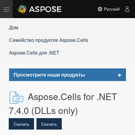
Переключить
Русский
навигацию
Дом
Семейство продуктов Aspose.Cells
Aspose.Cells для .NET
Toggle
Просмотрите наши продукты
navigat
Aspose.Cells for .NET
7.4.0 (DLLs only)
Скачать
Скачать