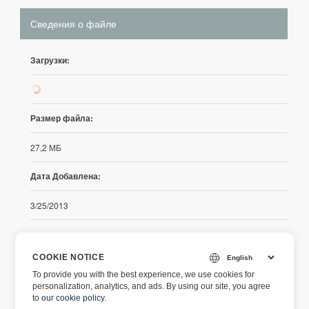
Сведения о файле
Загрузки:
867
Размер файла:
27,2 МБ
Дата Добавлена:
3/25/2013
Примечания к выпуску
COOKIE NOTICE
To provide you with the best experience, we use cookies for
https://releases.aspose.com/cells/net/release-notes/2013/asp
personalization, analytics, and ads. By using our site, you agree
ose-cells-for-net-7-4-2-release-notes/
to
our cookie policy
.