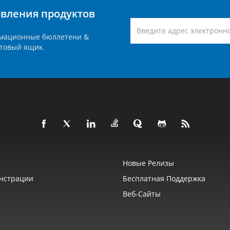
вления продуктов
мационные бюллетени &
товый ящик.
Новые Релизы
нстрации
Бесплатная Поддержка
Веб‑сайты