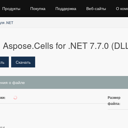
Продукты
Покупка
Поддержка
Веб‑сайты
О ком
для .NET
Aspose.Cells for .NET 7.7.0 (DLL
ть
Скачать
ения о файле
ки:
Размер
315
файла:
014