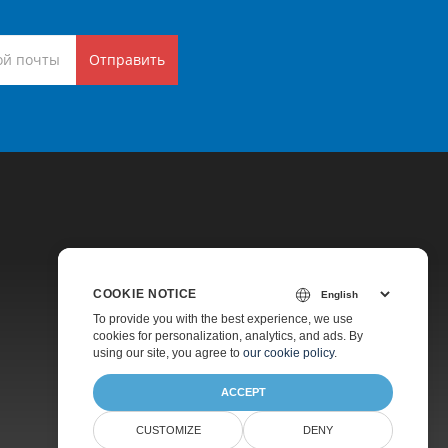
Отправить
COOKIE NOTICE
Цены
To provide you with the best experience, we use
cookies for personalization, analytics, and ads. By
Платная Поддержка
using our site, you agree to
our cookie policy
.
О Компании
ACCEPT
CUSTOMIZE
DENY