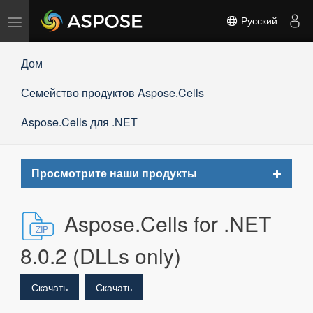
Переключить
Русский
навигацию
Дом
Семейство продуктов Aspose.Cells
Aspose.Cells для .NET
Toggle
Просмотрите наши продукты
navigat
Aspose.Cells for .NET
8.0.2 (DLLs only)
Скачать
Скачать