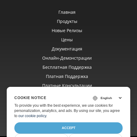
Главная
Продукты
Новые Релизы
Цены
Документация
Онлайн‑демонстрации
Бесплатная Поддержка
Платная Поддержка
Платные Консультации
Блог
COOKIE NOTICE
Веб‑сайты
To provide you with the best experience, we use cookies for
personalization, analytics, and ads. By using our site, you agree
О Компании
to
our cookie policy
.
ACCEPT