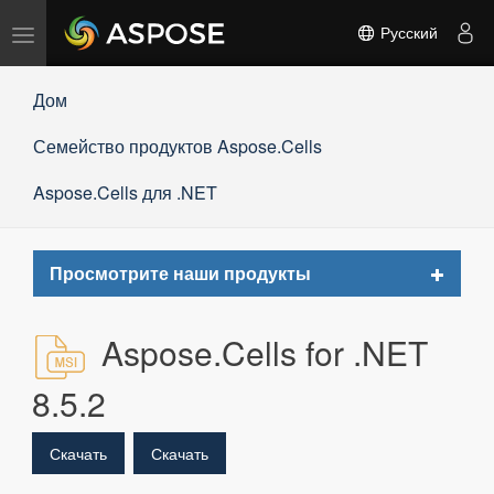
Переключить
Русский
навигацию
Дом
Семейство продуктов Aspose.Cells
Aspose.Cells для .NET
Toggle
Просмотрите наши продукты
navigat
Aspose.Cells for .NET
8.5.2
Скачать
Скачать