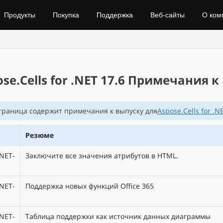
Продукты
Покупка
Поддержка
Веб‑сайты
О ком
se.Cells for .NET 17.6 Примечания 
траница содержит примечания к выпуску для
Aspose.Cells for .N
Резюме
NET-
Заключите все значения атрибутов в HTML.
NET-
Поддержка новых функций Office 365
NET-
Таблица поддержки как источник данных диаграммы