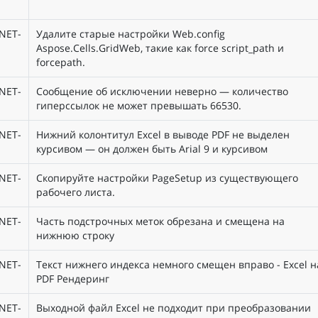
NET-
Удалите старые настройки Web.config
Aspose.Cells.GridWeb, такие как force script_path и
forcepath.
NET-
Сообщение об исключении неверно — количество
гиперссылок не может превышать 66530.
NET-
Нижний колонтитул Excel в выводе PDF не выделен
курсивом — он должен быть Arial 9 и курсивом
NET-
Скопируйте настройки PageSetup из существующего
рабочего листа.
NET-
Часть подстрочных меток обрезана и смещена на
нижнюю строку
NET-
Текст нижнего индекса немного смещен вправо - Excel н
PDF Рендеринг
NET-
Выходной файл Excel не подходит при преобразовании