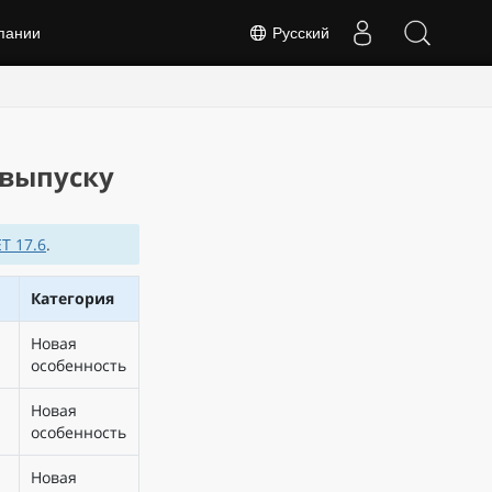
пании
Русский
к выпуску
ET 17.6
.
Категория
Новая
особенность
Новая
особенность
Новая