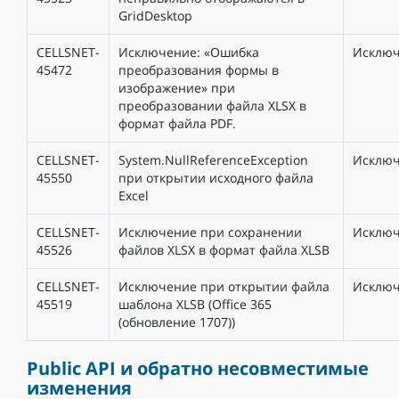
GridDesktop
CELLSNET-
Исключение: «Ошибка
Исклю
45472
преобразования формы в
изображение» при
преобразовании файла XLSX в
формат файла PDF.
CELLSNET-
System.NullReferenceException
Исклю
45550
при открытии исходного файла
Excel
CELLSNET-
Исключение при сохранении
Исклю
45526
файлов XLSX в формат файла XLSB
CELLSNET-
Исключение при открытии файла
Исклю
45519
шаблона XLSB (Office 365
(обновление 1707))
Public API и обратно несовместимые
изменения