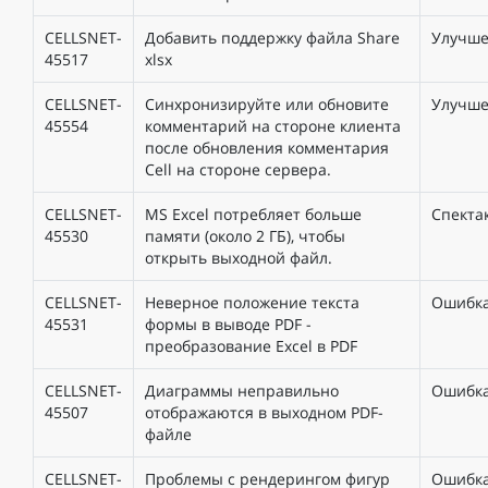
CELLSNET-
Добавить поддержку файла Share
Улучш
45517
xlsx
CELLSNET-
Синхронизируйте или обновите
Улучш
45554
комментарий на стороне клиента
после обновления комментария
Cell на стороне сервера.
CELLSNET-
MS Excel потребляет больше
Спекта
45530
памяти (около 2 ГБ), чтобы
открыть выходной файл.
CELLSNET-
Неверное положение текста
Ошибк
45531
формы в выводе PDF -
преобразование Excel в PDF
CELLSNET-
Диаграммы неправильно
Ошибк
45507
отображаются в выходном PDF-
файле
CELLSNET-
Проблемы с рендерингом фигур
Ошибк