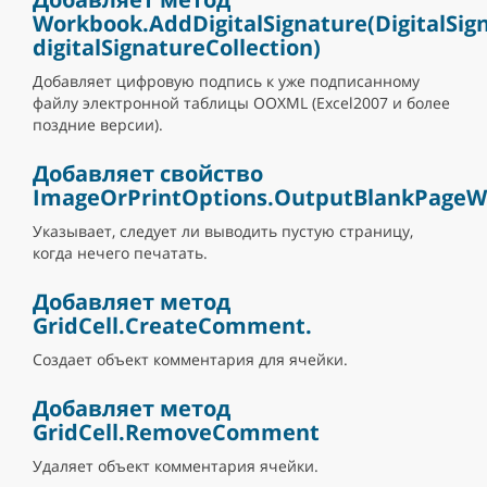
Workbook.AddDigitalSignature(DigitalSig
digitalSignatureCollection)
Добавляет цифровую подпись к уже подписанному
файлу электронной таблицы OOXML (Excel2007 и более
поздние версии).
Добавляет свойство
ImageOrPrintOptions.OutputBlankPageW
Указывает, следует ли выводить пустую страницу,
когда нечего печатать.
Добавляет метод
GridCell.CreateComment.
Создает объект комментария для ячейки.
Добавляет метод
GridCell.RemoveComment
Удаляет объект комментария ячейки.