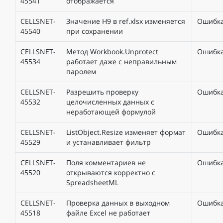
45541
отображается
CELLSNET-
Значение H9 в ref.xlsx изменяется
Ошибк
45540
при сохранении
CELLSNET-
Метод Workbook.Unprotect
Ошибк
45534
работает даже с неправильным
паролем
CELLSNET-
Разрешить проверку
Ошибк
45532
целочисленных данных с
неработающей формулой
CELLSNET-
ListObject.Resize изменяет формат
Ошибк
45529
и устанавливает фильтр
CELLSNET-
Поля комментариев не
Ошибк
45520
открываются корректно с
SpreadsheetML
CELLSNET-
Проверка данных в выходном
Ошибк
45518
файле Excel не работает