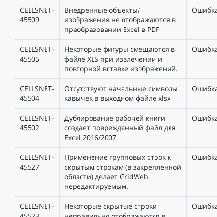
CELLSNET-
Внедренные объекты/
Ошибк
45509
изображения не отображаются в
преобразовании Excel в PDF
CELLSNET-
Некоторые фигуры смещаются в
Ошибк
45505
файле XLS при извлечении и
повторной вставке изображений.
CELLSNET-
Отсутствуют начальные символы
Ошибк
45504
кавычек в выходном файле xlsx
CELLSNET-
Дублирование рабочей книги
Ошибк
45502
создает поврежденный файл для
Excel 2016/2007
CELLSNET-
Применение групповых строк к
Ошибк
45527
скрытым строкам (в закрепленной
области) делает GridWeb
нередактируемым.
CELLSNET-
Некоторые скрытые строки
Ошибк
45523
неправильно отображаются в