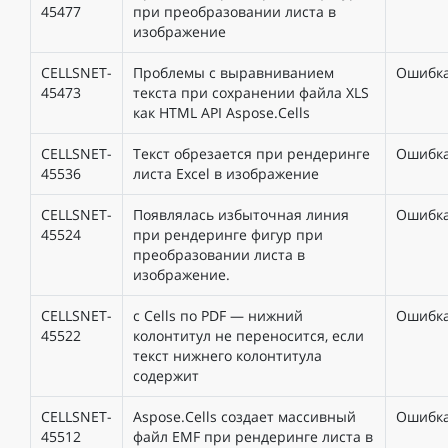
45477
при преобразовании листа в
изображение
CELLSNET-
Проблемы с выравниванием
Ошибк
45473
текста при сохранении файла XLS
как HTML API Aspose.Cells
CELLSNET-
Текст обрезается при рендеринге
Ошибк
45536
листа Excel в изображение
CELLSNET-
Появлялась избыточная линия
Ошибк
45524
при рендеринге фигур при
преобразовании листа в
изображение.
CELLSNET-
с Cells по PDF — нижний
Ошибк
45522
колонтитул не переносится, если
текст нижнего колонтитула
содержит
CELLSNET-
Aspose.Cells создает массивный
Ошибк
45512
файл EMF при рендеринге листа в