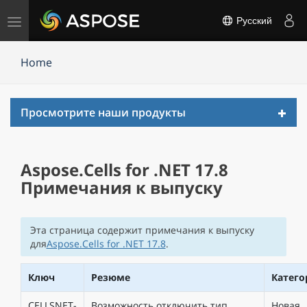
Переключить
Русский
навигацию
Home
Toggl
Просмотрите наши продукты
navig
Aspose.Cells for .NET 17.8
Примечания к выпуску
Эта страница содержит примечания к выпуску
для
Aspose.Cells for .NET 17.8
.
Ключ
Резюме
Катего
CELLSNET-
Возможность отключить тип
Новая