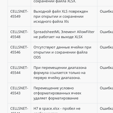
сохранении файла XLSX.
CELLSNET-
Выходной файл XLS поврежден
Ошибк
45549
при открытии и сохранении
исходного файла Xls
CELLSNET-
SpreadsheetML Элемент AllowFilter
Ошибк
45548
не работает на выходе XLSX
CELLSNET-
Отсутствуют данные ячейки при
Ошибк
45546
открытии и сохранении файла
ODS
CELLSNET-
При перемещении диапазона
Ошибк
45544
формула ссылается только на
первую ячейку диапазона.
CELLSNET-
Перемещение условно
Ошибк
45543
отформатированных ячеек
удаляет форматирование
CELLSNET-
H7 в space.xlsx - пробел не
Ошибк