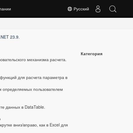
пании
Русский
 .NET 23.9
.
Категория
овательского механизма расчета.
функций для расчета параметра в
м определяемых пользователем
е данных в DataTable.
p
утке вниз/вправо, как в Excel для