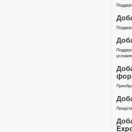
Поддерж
Доба
Поддерж
Доба
Поддерж
условия
Доба
форм
Преобра
Доба
Предста
Доб
Expo