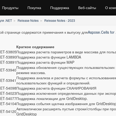
Продукты
Покупка
Поддержка
Веб‑сайты
О ком
для .NET
Release Notes
Release Notes - 2023
ой странице содержатся примечания к выпуску для
Aspose.Cells for
Краткое содержание
ET-53805
Поддержка расчета параметров в виде массива для польз
ET-53890
Поддержка расчета функции LAMBDA
ET-53891
Поддержка расчета функции MAP
Поддержка обновления существующих пользовательских 
ET-53940
режиме массива.
Поддержка анализа и расчета формулы с использование
ET-53941
пользовательских функций и определений.
ET-54098
Поддержка расчета функции СКАНИРОВАНИЯ
ET-54023
Поддержка исключения определенных данных при экспорт
ET-54077
Поддержка локализации для GridDesktop.
ET-54104
Поддержка события щелчка изображения для GridDeskto
Автоматически расширять пустые строки/столбцы при прокр
ET-54120
GridDesktop