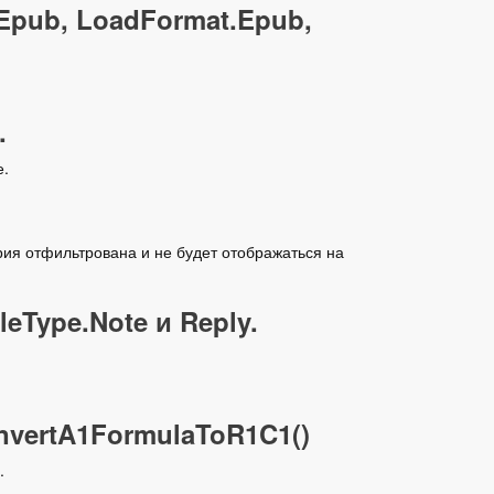
Epub, LoadFormat.Epub,
.
е.
рия отфильтрована и не будет отображаться на
eType.Note и Reply.
nvertA1FormulaToR1C1()
.