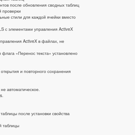
нтов после обновления сводных таблиц
й проверки
ные стили для каждой ячейки вместо
S с элементами управления ActiveX
управления ActiveX в файлах, не
я флага «Перенос текста» установлено
 открытия и повторного сохранения
 не автоматическое.
s.
таблицы после установки свойства
й таблицы