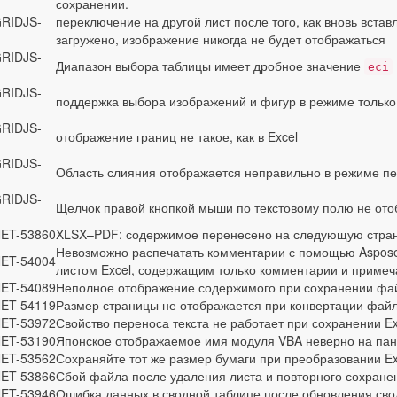
сохранении.
RIDJS-
переключение на другой лист после того, как вновь вста
загружено, изображение никогда не будет отображаться
RIDJS-
Диапазон выбора таблицы имеет дробное значение
eci
RIDJS-
поддержка выбора изображений и фигур в режиме только
RIDJS-
отображение границ не такое, как в Excel
RIDJS-
Область слияния отображается неправильно в режиме пе
RIDJS-
Щелчок правой кнопкой мыши по текстовому полю не ото
ET-53860
XLSX–PDF: содержимое перенесено на следующую стран
Невозможно распечатать комментарии с помощью Aspose.
ET-54004
листом Excel, содержащим только комментарии и примеч
ET-54089
Неполное отображение содержимого при сохранении фай
ET-54119
Размер страницы не отображается при конвертации фай
ET-53972
Свойство переноса текста не работает при сохранении E
ET-53190
Японское отображаемое имя модуля VBA неверно на пан
ET-53562
Сохраняйте тот же размер бумаги при преобразовании Ex
ET-53866
Сбой файла после удаления листа и повторного сохран
ET-53946
Ошибка данных в сводной таблице после обновления сво