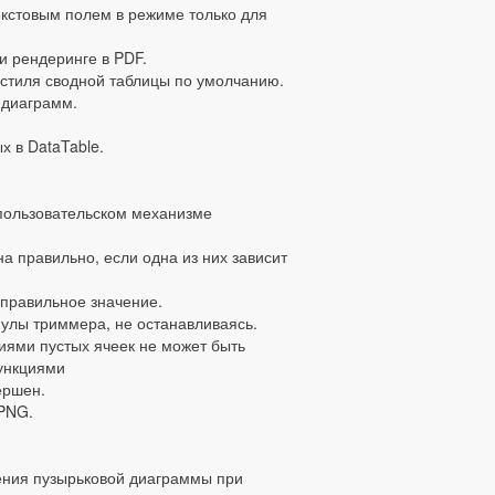
екстовым полем в режиме только для
и рендеринге в PDF.
стиля сводной таблицы по умолчанию.
 диаграмм.
 в DataTable.
пользовательском механизме
 правильно, если одна из них зависит
т правильное значение.
улы триммера, не останавливаясь.
ями пустых ячеек не может быть
функциями
ершен.
PNG.
ения пузырьковой диаграммы при