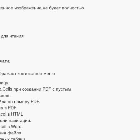
вленное изображение не будет полностью
 для чтения
чати.
бражает контекстное меню
ицу.
Cells при создании PDF с пустым
ания.
ла по номеру PDF.
ла в PDF
xcel в HTML
ели навигации.
cel в Word.
ения файла
дных таблиц