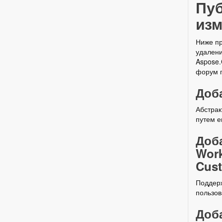
Пуб
изм
Ниже пр
удалени
Aspose.
форум п
Доба
Абстрак
путем е
Доб
Work
Cust
Поддерж
пользов
Доба