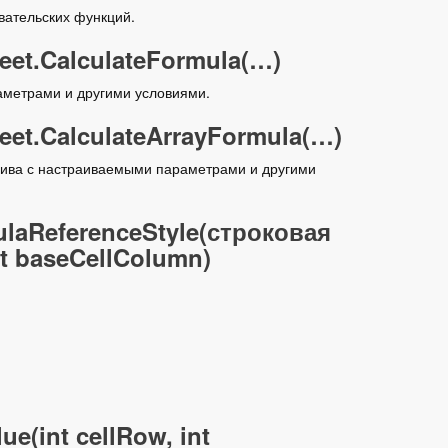
ательских функций.
et.CalculateFormula(…)
метрами и другими условиями.
t.CalculateArrayFormula(…)
ива с настраиваемыми параметрами и другими
laReferenceStyle(строковая
nt baseCellColumn)
e(int cellRow, int