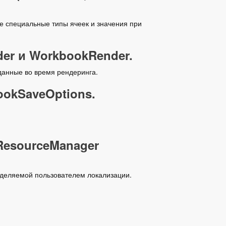
е специальные типы ячеек и значения при
der и WorkbookRender.
данные во время рендеринга.
ookSaveOptions.
ResourceManager
еделяемой пользователем локализации.