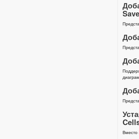
Доба
Save
Предст
Доба
Предста
Доба
Поддерж
диагра
Доба
Предста
Уст
Cell
Вместо 