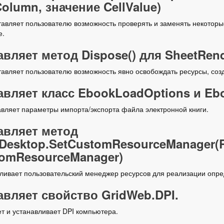
Column, значение CellValue)
авляет пользователю возможность проверять и заменять некоторы
е.
вляет метод Dispose() для SheetRen
авляет пользователю возможность явно освобождать ресурсы, соз
вляет класс EbookLoadOptions и Eb
вляет параметры импорта/экспорта файла электронной книги.
авляет метод
dDesktop.SetCustomResourceManager(
tomResourceManager)
ливает пользовательский менеджер ресурсов для реализации опр
вляет свойство GridWeb.DPI.
т и устанавливает DPI компьютера.