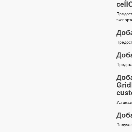
cell
Предост
экспорт
Доба
Предост
Доба
Предста
Доб
Gri
cus
Устанав
Доба
Получае