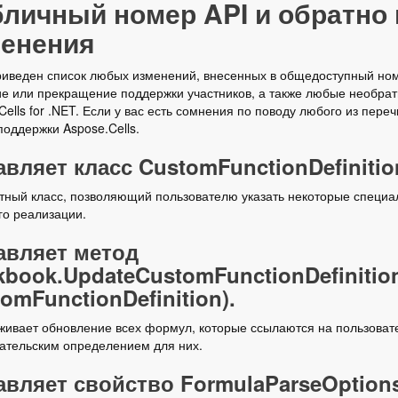
личный номер API и обратно
енения
иведен список любых изменений, внесенных в общедоступный номе
е или прекращение поддержки участников, а также любые необра
Cells for .NET. Если у вас есть сомнения по поводу любого из пер
оддержки Aspose.Cells.
вляет класс CustomFunctionDefinitio
тный класс, позволяющий пользователю указать некоторые специа
го реализации.
авляет метод
book.UpdateCustomFunctionDefinitio
omFunctionDefinition).
ивает обновление всех формул, которые ссылаются на пользовател
ательским определением для них.
вляет свойство FormulaParseOptions