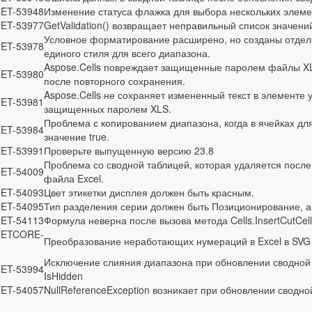
ET-53948
Изменение статуса флажка для выбора нескольких элеме
ET-53977
GetValidation() возвращает неправильный список значени
Условное форматирование расширено, но созданы отдель
ET-53978
единого стиля для всего диапазона.
Aspose.Cells повреждает защищенные паролем файлы XL
ET-53980
после повторного сохранения.
Aspose.Cells не сохраняет измененный текст в элементе 
ET-53981
защищенных паролем XLS.
Проблема с копированием диапазона, когда в ячейках дл
ET-53984
значение true.
ET-53991
Проверьте выпущенную версию 23.8
Проблема со сводной таблицей, которая удаляется после
ET-54009
файла Excel.
ET-54093
Цвет этикетки дисплея должен быть красным.
ET-54095
Тип разделения серии должен быть Позиционирование, а
ET-54113
Формула неверна после вызова метода Cells.InsertCutCell
NETCORE-
Преобразование неработающих нумераций в Excel в SVG
Исключение слияния диапазона при обновлении сводной 
ET-53994
IsHidden
ET-54057
NullReferenceException возникает при обновлении сводно