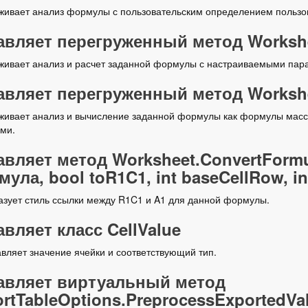
ивает анализ формулы с пользовательским определением пользов
вляет перегруженный метод Workshe
ивает анализ и расчет заданной формулы с настраиваемыми пара
вляет перегруженный метод Workshee
ивает анализ и вычисление заданной формулы как формулы масс
ми.
вляет метод Worksheet.ConvertFormu
ула, bool toR1C1, int baseCellRow, i
зует стиль ссылки между R1C1 и A1 для данной формулы.
вляет класс CellValue
вляет значение ячейки и соответствующий тип.
авляет виртуальный метод
rtTableOptions.PreprocessExportedValu