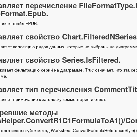
вляет перечисление FileFormatType.
Format.Epub.
авляет файл EPUB.
вляет свойство Chart.FilteredNSeries
вляет коллекцию рядов данных, которые не выбраны на диаграмм
вляет свойство Series.IsFiltered.
ивает фильтрацию серий на диаграмме. True означает, что эта се
мме.
вляет тип перечисления CommentTitl
вляет примечание к заголовку комментария и ответ.
аревшие методы
sHelper.ConvertR1C1FormulaToA1()/Co
этого используйте метод Worksheet.ConvertFormulaReferenceStyle()