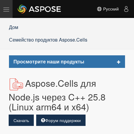
Переключить
Русский
навигацию
Дом
Семейство продуктов Aspose.Cells
Toggle
Просмотрите наши продукты
navigat
Aspose.Cells для
Node.js через C++ 25.8
(Linux arm64 и x64)
Скачать
Форум поддержки