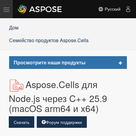
Переключить
Русский
навигацию
Дом
Семейство продуктов Aspose.Cells
Toggle
Просмотрите наши продукты
navigat
Aspose.Cells для
Node.js через C++ 25.9
(macOS arm64 и x64)
Скачать
Форум поддержки