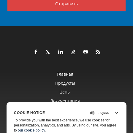
Отправить
Главная
Продукты
Цены
Документация
Бесплатная Поддержка
COOKIE NOTICE
To provide you with the best experience, we use cookies for
personalization, analytics, and ads. By using our site, you agree
Платная Поддержка
to
our cookie policy
.