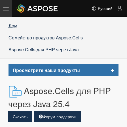
Переключить
Русский
навигацию
Дом
Семейство продуктов Aspose.Cells
Aspose.Cells для PHP через Java
Toggle
Просмотрите наши продукты
navigat
Aspose.Cells для PHP
через Java 25.4
Скачать
Форум поддержки