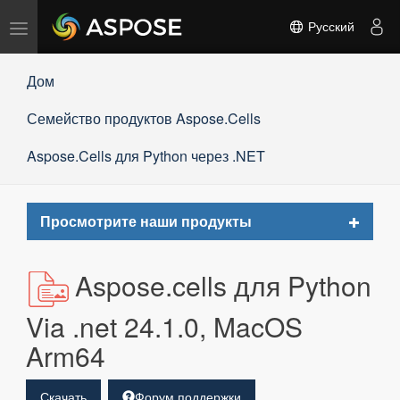
Переключить
Русский
навигацию
Дом
Семейство продуктов Aspose.Cells
Aspose.Cells для Python через .NET
Toggle
Просмотрите наши продукты
navigat
Aspose.cells для Python
Via .net 24.1.0, MacOS
Arm64
Скачать
Форум поддержки