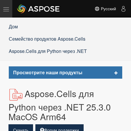
Переключить
Русский
навигацию
Дом
Семейство продуктов Aspose.Cells
Aspose.Cells для Python через .NET
Toggle
Просмотрите наши продукты
navigat
Aspose.Cells для
Python через .NET 25.3.0
MacOS Arm64
Скачать
Форум поддержки